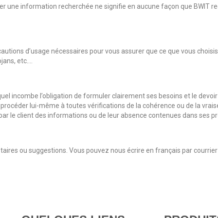
léter une information recherchée ne signifie en aucune façon que BWIT r
autions d’usage nécessaires pour vous assurer que ce que vous choisisse
ojans, etc….
uel incombe l’obligation de formuler clairement ses besoins et le devoir
de procéder lui-même à toutes vérifications de la cohérence ou de la vr
on par le client des informations ou de leur absence contenues dans ses pr
aires ou suggestions. Vous pouvez nous écrire en français par courrier 