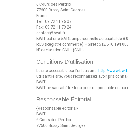
6 Cours des Perdrix
77600 Bussy Saint Georges
France
Tél. : 09 72 11 96 07
Fax : 09 72 11 79 24
contact@bwit.fr
BWIT est une SARL unipersonnelle au capital de 8 
RCS {Registre commerce} – Siret : 512 616 194 0001
N° déclaration CNIL : {CNIL}
Conditions D’utilisation
Le site accessible par l’url suivant :
http://www.bwit.
utilisant le site, vous reconnaissez avoir pris conn
BWIT.
BWIT ne saurait être tenu pour responsable en aucu
Responsable Éditorial
{Responsable éditorial}
BWIT
6 Cours des Perdrix
77600 Bussy Saint Georges