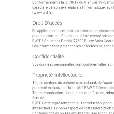
Conformément à la loi 78-17 du 6 janvier 1978 (mod
caractère personnel) relative à l’informatique, aux f
(www.cnil.fr).
Droit D’accès
En application de cette loi, les internautes dispose
personnellement. Ce droit peut être exercé par voi
BWIT 6 Cours des Perdrix 77600 Bussy Saint Georges
Les informations personnelles collectées ne sont e
Confidentialité
Vos données personnelles sont confidentielles et 
Propriété Intellectuelle
Tout le contenu du présent site, incluant, de façon 
propriété exclusive de la société BBWIT à l’except
Toute reproduction, distribution, modification, ada
écrit de
BWIT. Cette représentation ou reproduction, par que
intellectuelle. Le non-respect de cette interdiction
Contenus copiés pourraient intenter une action en j