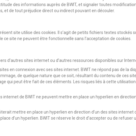
ctitude des informations auprès de BWIT, et signaler toutes modifications 
s, et de tout préjudice direct ou indirect pouvant en découler.
résent site utilise des cookies. Il s’agit de petits fichiers textes stocké
de ce site ne peuvent être fonctionnelle sans l’acceptation de cookies.
vers d’autres sites internet ou d’autres ressources disponibles sur Intern
es en connexion avec ses sites internet. BWIT ne répond pas de la disponi
dommage, de quelque nature que ce soit, résultant du contenu de ces si
ge qui peut être fait de ces éléments. Les risques liés à cette utilisatio
ites internet de BWIT ne peuvent mettre en place un hyperlien en direction
iterait mettre en place un hyperlien en direction d’un des sites internet 
lace d’un hyperlien. BWIT se réserve le droit d’accepter ou de refuser un