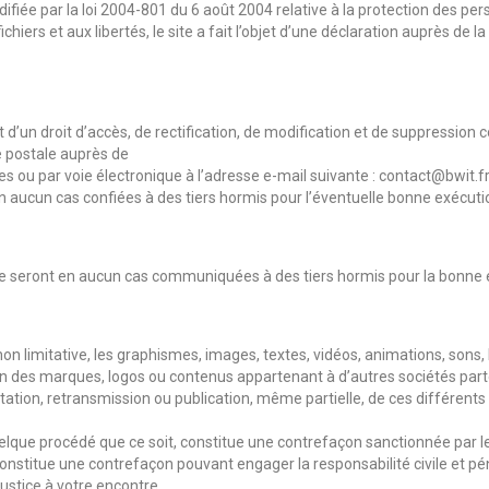
ifiée par la loi 2004-801 du 6 août 2004 relative à la protection des p
ichiers et aux libertés, le site a fait l’objet d’une déclaration auprès de
nt d’un droit d’accès, de rectification, de modification et de suppressio
e postale auprès de
 ou par voie électronique à l’adresse e-mail suivante : contact@bwit.fr
n aucun cas confiées à des tiers hormis pour l’éventuelle bonne exécut
ne seront en aucun cas communiquées à des tiers hormis pour la bonne e
non limitative, les graphismes, images, textes, vidéos, animations, sons, 
ion des marques, logos ou contenus appartenant à d’autres sociétés part
ptation, retransmission ou publication, même partielle, de ces différents
lque procédé que ce soit, constitue une contrefaçon sanctionnée par les
 constitue une contrefaçon pouvant engager la responsabilité civile et pé
ustice à votre encontre.