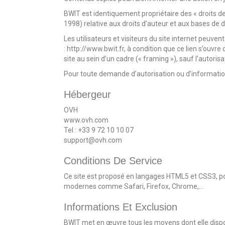
BWIT est identiquement propriétaire des « droits des 
1998) relative aux droits d’auteur et aux bases de 
Les utilisateurs et visiteurs du site internet peuve
: http://www.bwit.fr, à condition que ce lien s’ouvre
site au sein d’un cadre (« framing »), sauf l’autori
Pour toute demande d’autorisation ou d’information,
Hébergeur
OVH
www.ovh.com
Tel : +33 9 72 10 10 07
support@ovh.com
Conditions De Service
Ce site est proposé en langages HTML5 et CSS3, po
modernes comme Safari, Firefox, Chrome,…
Informations Et Exclusion
BWIT met en œuvre tous les moyens dont elle dispose