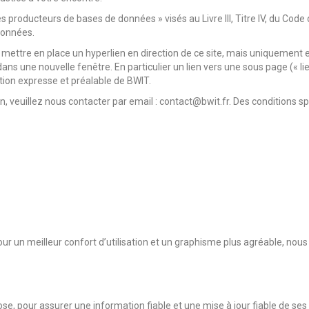
producteurs de bases de données » visés au Livre III, Titre IV, du Code de 
données.
nt mettre en place un hyperlien en direction de ce site, mais uniquement e
 dans une nouvelle fenêtre. En particulier un lien vers une sous page (« li
sation expresse et préalable de BWIT.
 veuillez nous contacter par email : contact@bwit.fr. Des conditions sp
ur un meilleur confort d’utilisation et un graphisme plus agréable, no
, pour assurer une information fiable et une mise à jour fiable de ses 